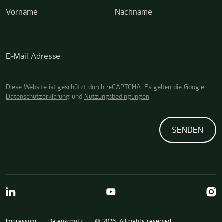
Vorname
Nachname
E-Mail Adresse
Diese Website ist geschützt durch reCAPTCHA. Es gelten die Google
Datenschutzerklärung
und
Nutzungsbedingungen
.
SENDEN
LinkedIn
YouTube
Inst
Impressum
Datenschutz
© 2026. All rights reserved.