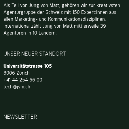
Als Teil von Jung von Matt, gehören wir zur kreativsten
Agenturgruppe der Schweiz mit 150 Expert:innen aus
allen Marketing- und Kommunikationsdisziplinen.
International zählt Jung von Matt mittlerweile 39
Agenturen in 10 Ländern.
UNSER NEUER STANDORT
Jung von Matt TECH
Universitätstrasse 105
8006
Zürich
+41 44 254 66 00
tech@jvm.ch
NEWSLETTER
Wenn Sie ein Mensch sind, brauchen Sie dieses Feld nicht a