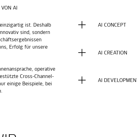
 VON AI
inzigartig ist. Deshalb
AI CONCEPT
innovativ sind, sondern
schäftsergebnissen
uns, Erfolg für unsere
AI CREATION
innenansprache, operative
estützte Cross-Channel-
AI DEVELOPMEN
ur einige Beispiele, bei
n.