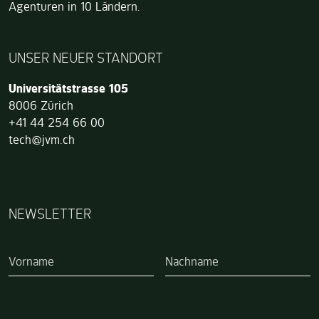
Agenturen in 10 Ländern.
UNSER NEUER STANDORT
Jung von Matt TECH
Universitätstrasse 105
8006
Zürich
+41 44 254 66 00
tech@jvm.ch
NEWSLETTER
Wenn Sie ein Mensch sind, brauchen Sie dieses Feld nicht a
Vorname
Nachname