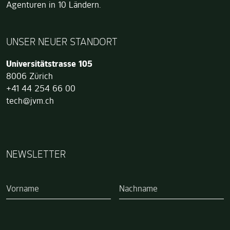
Agenturen in 10 Ländern.
UNSER NEUER STANDORT
Jung von Matt TECH
Universitätstrasse 105
8006
Zürich
+41 44 254 66 00
tech@jvm.ch
NEWSLETTER
Wenn Sie ein Mensch sind, brauchen Sie dieses Feld nicht a
Vorname
Nachname